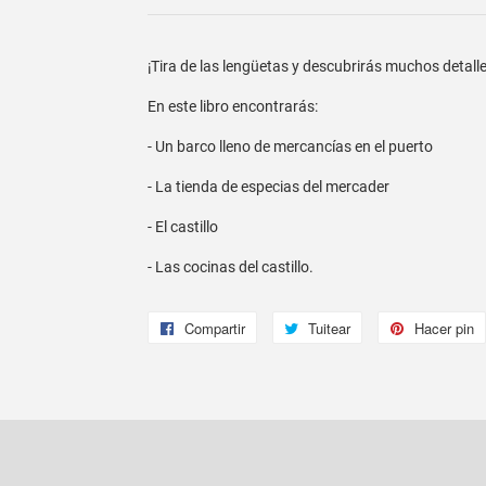
¡Tira de las lengüetas y descubrirás muchos detalle
En este libro encontrarás:
- Un barco lleno de mercancías en el puerto
- La tienda de especias del mercader
- El castillo
- Las cocinas del castillo.
Compartir
Compartir
Tuitear
Tuitear
Hacer pin
en
en
Facebook
Twitter