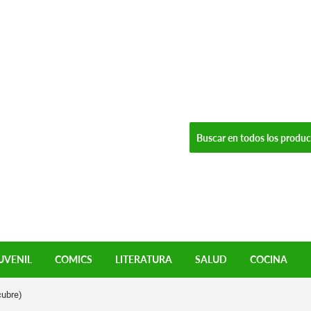
UVENIL
COMICS
LITERATURA
SALUD
COCINA
cubre)