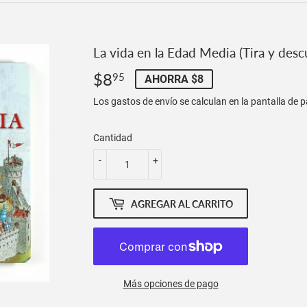
La vida en la Edad Media (Tira y desc
$8
$8.95
95
AHORRA $8
Los
gastos de envío
se calculan en la pantalla de 
Cantidad
-
+
AGREGAR AL CARRITO
Más opciones de pago